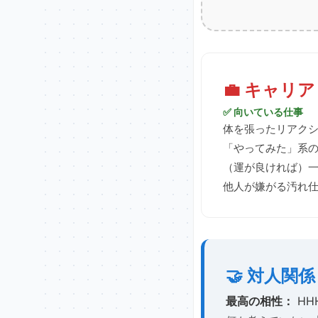
💼 キャリ
✅ 向いている仕事
体を張ったリアクショ
「やってみた」系
（運が良ければ）
他人が嫌がる汚れ
🤝 対人関
最高の相性：
HHH