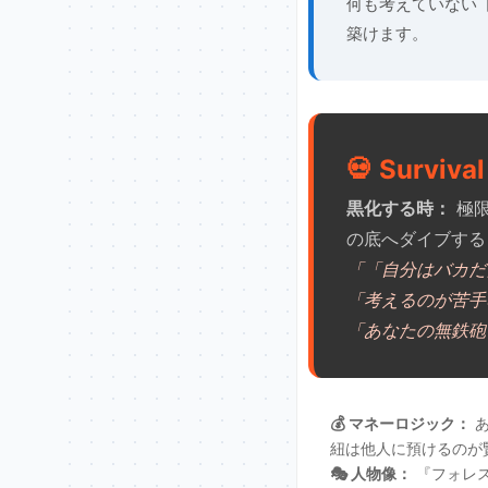
何も考えていない【
築けます。
💀 Surviv
黒化する時：
極限
の底へダイブする
「「自分はバカだ
「考えるのが苦手
「あなたの無鉄砲
💰 マネーロジック：
あ
紐は他人に預けるのが
🎭 人物像：
『フォレス