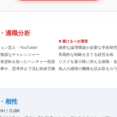
ア・適職分析
❌ 避けるべき環境
ン芸人・YouTuber
緻密な論理構築が必要な学術研
の無謀なチャレンジャー
長期的な戦略を立てる経営企画
一発逆転を狙ったベンチャー投資
リスクを最小限に抑える保険・
仕事や、思考停止で済む肉体労働
他人の感情の機微を読み取るカ
係・相性
H / OJBK