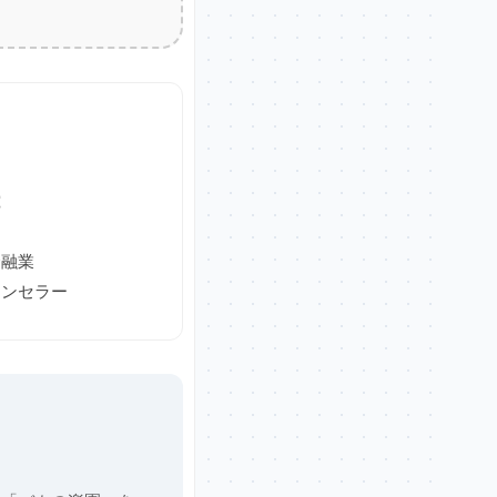
究
金融業
ウンセラー