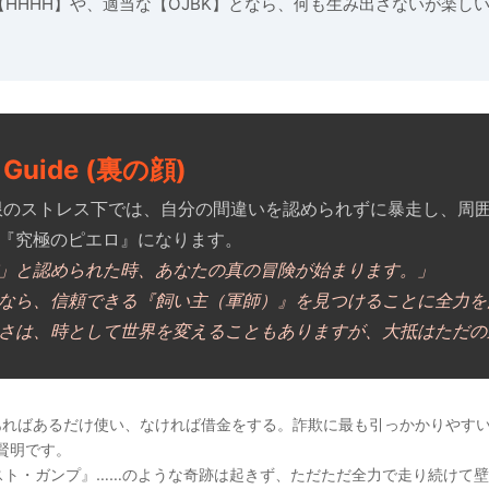
HHHH】や、適当な【OJBK】となら、何も生み出さないが楽し
al Guide (裏の顔)
のストレス下では、自分の間違いを認められずに暴走し、周
『究極のピエロ』になります。
」と認められた時、あなたの真の冒険が始まります。」
なら、信頼できる『飼い主（軍師）』を見つけることに全力を
さは、時として世界を変えることもありますが、大抵はただの
ればあるだけ使い、なければ借金をする。詐欺に最も引っかかりやす
賢明です。
ト・ガンプ』……のような奇跡は起きず、ただただ全力で走り続けて壁