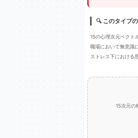
🔍 このタイプ
15の心理次元ベクト
職場において無意識
ストレス下における
15次元