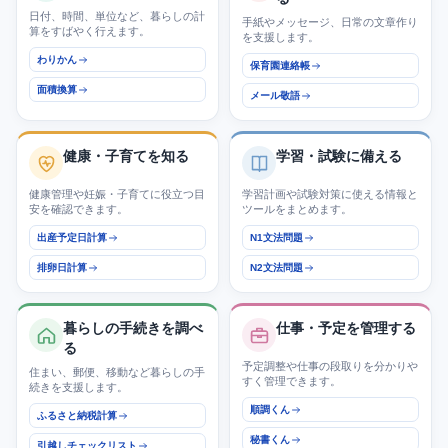
日付、時間、単位など、暮らしの計
手紙やメッセージ、日常の文章作り
算をすばやく行えます。
を支援します。
わりかん
保育園連絡帳
面積換算
メール敬語
健康・子育てを知る
学習・試験に備える
健康管理や妊娠・子育てに役立つ目
学習計画や試験対策に使える情報と
安を確認できます。
ツールをまとめます。
出産予定日計算
N1文法問題
排卵日計算
N2文法問題
暮らしの手続きを調べ
仕事・予定を管理する
る
予定調整や仕事の段取りを分かりや
住まい、郵便、移動など暮らしの手
すく管理できます。
続きを支援します。
順調くん
ふるさと納税計算
秘書くん
引越しチェックリスト