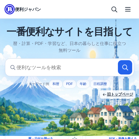
便利ジャパン
一番便利なサイトを目指して
暦・計算・PDF・学習など、日本の暮らしと仕事に役立つ
無料ツール
便利なツールを検索
ツール名や目的を入力してください
キーワード例
和暦
PDF
年齢
日程調整
旧トップページ
よく使われるツール
暦・日付を調べる
PDF・画像を整える