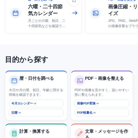
六曜・二十四節
画像圧縮・リ
気カレンダー
イズ
月ごとの六曜、祝日、二
JPG、PNG、Web
十四節気などを確認でき
の画像容量をブラ
ます。
で軽量化します。
目的から探す
暦・日付を調べる
PDF・画像を整える
今日や月の暦、祝日、年齢に関する
PDFや画像を見やすく、扱いやすい
情報を確認できます。
形に整えられます。
今月カレンダー
画像PDF変換
旧暦
PDF軽量化
計算・換算する
文章・メッセージを作
る