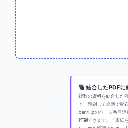
🔢 結合したPD
複数の資料を結合したP
く、印刷して会議で配
benri.jpのページ番
打刻
できます。「表紙