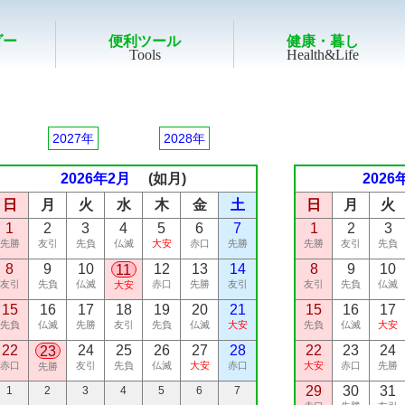
ダー
便利ツール
健康・暮し
Tools
Health&Life
AI
タ
今月
吉日
A
西暦
2026
2027年
2028年
YEAR
2026年2月
(如月)
2026
日
月
火
水
木
金
土
日
月
火
1
2
3
4
5
6
7
1
2
3
先勝
友引
先負
仏滅
大安
赤口
先勝
先勝
友引
先負
8
9
10
12
13
14
8
9
10
11
友引
先負
仏滅
赤口
先勝
友引
友引
先負
仏滅
大安
15
16
17
18
19
20
21
15
16
17
先負
仏滅
先勝
友引
先負
仏滅
大安
先負
仏滅
大安
22
24
25
26
27
28
22
23
24
23
赤口
友引
先負
仏滅
大安
赤口
大安
赤口
先勝
先勝
29
30
31
1
2
3
4
5
6
7