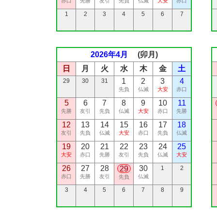
赤口
先勝
友引
先負
仏滅
大安
赤口
1
2
3
4
5
6
7
2026年4月
(卯月)
日
月
火
水
木
金
土
1
2
3
4
29
30
31
先負
仏滅
大安
赤口
5
6
7
8
9
10
11
先勝
友引
先負
仏滅
大安
赤口
先勝
12
13
14
15
16
17
18
友引
先負
仏滅
大安
赤口
先負
仏滅
19
20
21
22
23
24
25
大安
赤口
先勝
友引
先負
仏滅
大安
26
27
28
30
29
1
2
赤口
先勝
友引
仏滅
先負
3
4
5
6
7
8
9