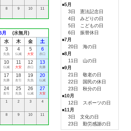
5月
■
8
9
10
11
3日 憲法記念日
4日 みどりの日
5日 こどもの日
6日 振替休日
6月
(水無月)
7月
■
水
木
金
土
20日 海の日
3
4
5
6
8月
■
先負
仏滅
大安
赤口
11日 山の日
10
11
12
13
9月
仏滅
大安
赤口
先勝
■
21日 敬老の日
17
18
19
20
先勝
友引
先負
仏滅
22日 国民の休日
24
25
26
27
23日 秋分の日
友引
先負
仏滅
大安
10月
■
1
2
3
4
12日 スポーツの日
11月
■
8
9
10
11
3日 文化の日
23日 勤労感謝の日