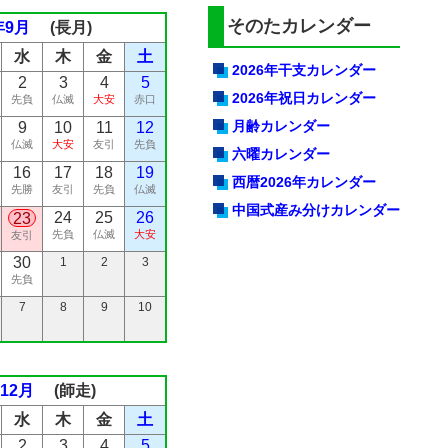
そのたカレンダー
年9月
(長月)
水
木
金
土
2026年干支カレンダー
2
3
4
5
2026年祝日カレンダー
先負
仏滅
大安
赤口
月齢カレンダー
9
10
11
12
仏滅
大安
友引
先負
六曜カレンダー
16
17
18
19
西暦2026年カレンダー
先勝
友引
先負
仏滅
中国式産み分けカレンダー
24
25
26
23
先負
仏滅
大安
友引
30
1
2
3
先負
7
8
9
10
年12月
(師走)
水
木
金
土
2
3
4
5