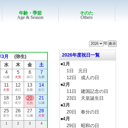
年齢・季節
そのた
Age & Season
Others
 メッセージ
イム予測
カレンダー
・開運日
I メール
和暦
変換
令和8年
吉
年
REIWA 8
2026年度祝日一覧
年3月
(弥生)
1月
■
水
木
金
土
1日 元日
4
5
6
7
12日 成人の日
仏滅
大安
赤口
先勝
2月
■
11
12
13
14
大安
赤口
先勝
友引
11日 建国記念の日
18
19
21
23日 天皇誕生日
20
赤口
友引
仏滅
先負
3月
■
25
26
27
28
20日 春分の日
友引
先負
仏滅
大安
4月
■
1
2
3
4
29日 昭和の日