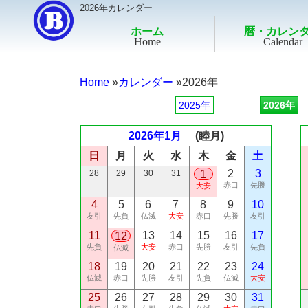
2026年カレンダー
ホーム
暦・カレン
Home
Calendar
Home
カレンダー
2026年
2025年
2026年
2026年1月
(睦月)
日
月
火
水
木
金
土
2
3
28
29
30
31
1
赤口
先勝
大安
4
5
6
7
8
9
10
友引
先負
仏滅
大安
赤口
先勝
友引
11
13
14
15
16
17
12
先負
大安
赤口
先勝
友引
先負
仏滅
18
19
20
21
22
23
24
仏滅
赤口
先勝
友引
先負
仏滅
大安
25
26
27
28
29
30
31