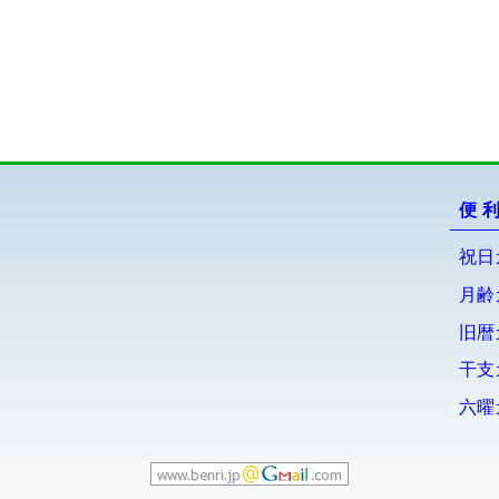
便
祝日
月齢
旧暦
干支
六曜