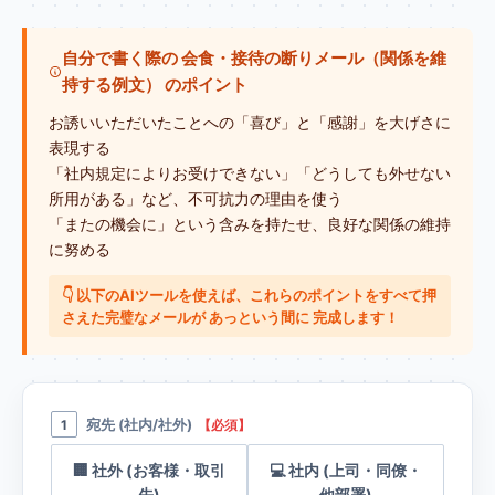
自分で書く際の 会食・接待の断りメール（関係を維
持する例文） のポイント
お誘いいただいたことへの「喜び」と「感謝」を大げさに
表現する
「社内規定によりお受けできない」「どうしても外せない
所用がある」など、不可抗力の理由を使う
「またの機会に」という含みを持たせ、良好な関係の維持
に努める
👇 以下のAIツールを使えば、これらのポイントをすべて押
さえた完璧なメールが あっという間に 完成します！
宛先 (社内/社外)
1
【必須】
🏢 社外 (お客様・取引
💻 社内 (上司・同僚・
先)
他部署)