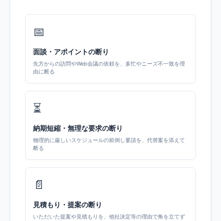
📅
面談・アポイントの断り
先方からの訪問やWeb会議の依頼を、多忙やニーズ不一致を理
由に断る
⏳
納期短縮・無理な要求の断り
物理的に厳しいスケジュールの前倒し要請を、代替案を添えて
断る
📄
見積もり・提案の断り
いただいた提案や見積もりを、他社決定等の理由で角を立てず