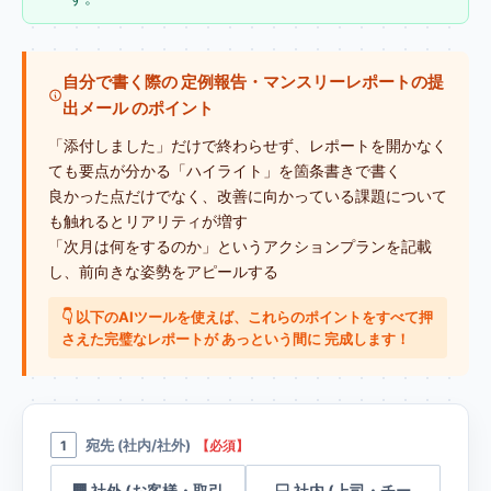
自分で書く際の 定例報告・マンスリーレポートの提
出メール のポイント
「添付しました」だけで終わらせず、レポートを開かなく
ても要点が分かる「ハイライト」を箇条書きで書く
良かった点だけでなく、改善に向かっている課題について
も触れるとリアリティが増す
「次月は何をするのか」というアクションプランを記載
し、前向きな姿勢をアピールする
👇 以下のAIツールを使えば、これらのポイントをすべて押
さえた完璧なレポートが あっという間に 完成します！
宛先 (社内/社外)
1
【必須】
🏢 社外 (お客様・取引
💻 社内 (上司・チー