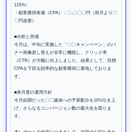
115%）

・顧客獲得単価（CPA）：〇,〇〇〇円（前月より〇
〇円改善）

■分析と所感

今月は、中旬に実施した「〇〇キャンペーン」のバ
ナー画像差し替えが非常に機能し、クリック率
（CTR）が大幅に向上しました。結果として、目標
CPAを下回る効率的な顧客獲得に着地しておりま
す。

■来月度の運用方針

今月好調だった〇〇媒体への予算配分を15%引き上
げ、さらなるコンバージョン数の最大化を図りま
す。

本レポートの内容につきまして、次回のお打ち合わ