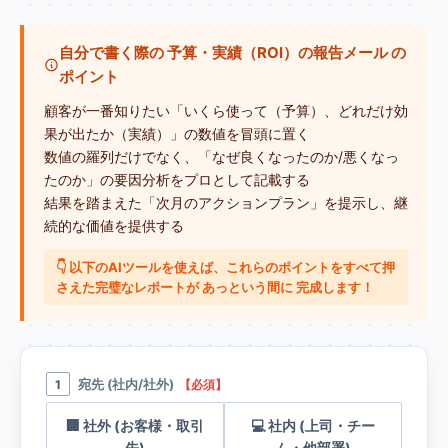
自分で書く際の 予算・実績（ROI）の報告メール の
ポイント
顧客が一番知りたい「いくら使って（予算）、どれだけ効
果が出たか（実績）」の数値を冒頭に置く
数値の羅列だけでなく、「なぜ良くなったのか/悪くなっ
たのか」の要因分析をプロとして記載する
結果を踏まえた「次月のアクションプラン」を提示し、継
続的な価値を提供する
👇 以下のAIツールを使えば、これらのポイントをすべて押
さえた完璧なレポートが あっという間に 完成します！
宛先 (社内/社外)
1
【必須】
🏢 社外 (お客様・取引
💻 社内 (上司・チー
先)
ム・他部署)