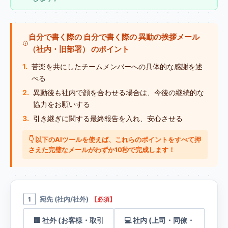
自分で書く際の 自分で書く際の 異動の挨拶メール
（社内・旧部署） のポイント
1.
苦楽を共にしたチームメンバーへの具体的な感謝を述
べる
2.
異動後も社内で顔を合わせる場合は、今後の継続的な
協力をお願いする
3.
引き継ぎに関する最終報告を入れ、安心させる
👇 以下のAIツールを使えば、これらのポイントをすべて押
さえた完璧なメールがわずか10秒で完成します！
宛先 (社内/社外)
1
【必須】
🏢 社外 (お客様・取引
💻 社内 (上司・同僚・