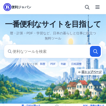
便利ジャパン
一番便利なサイトを目指して
暦・計算・PDF・学習など、日本の暮らしと仕事に役立つ
無料ツール
便利なツールを検索
ツール名や目的を入力してください
キーワード例
和暦
PDF
年齢
日程調整
旧トップページ
よく使われるツール
暦・日付を調べる
PDF・画像を整える