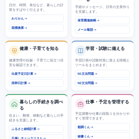
日付、時間、単位など、暮らしの計
手紙やメッセージ、日常の文章作り
算をすばやく行えます。
を支援します。
わりかん
保育園連絡帳
面積換算
メール敬語
健康・子育てを知る
学習・試験に備える
健康管理や妊娠・子育てに役立つ目
学習計画や試験対策に使える情報と
安を確認できます。
ツールをまとめます。
出産予定日計算
N1文法問題
排卵日計算
N2文法問題
暮らしの手続きを調べ
仕事・予定を管理する
る
予定調整や仕事の段取りを分かりや
住まい、郵便、移動など暮らしの手
すく管理できます。
続きを支援します。
順調くん
ふるさと納税計算
秘書くん
引越しチェックリスト