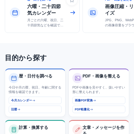
六曜・二十四節
画像圧縮・リ
気カレンダー
イズ
月ごとの六曜、祝日、二
JPG、PNG、Web
十四節気などを確認でき
の画像容量をブラ
ます。
で軽量化します。
目的から探す
暦・日付を調べる
PDF・画像を整える
今日や月の暦、祝日、年齢に関する
PDFや画像を見やすく、扱いやすい
情報を確認できます。
形に整えられます。
今月カレンダー
画像PDF変換
旧暦
PDF軽量化
計算・換算する
文章・メッセージを作
る