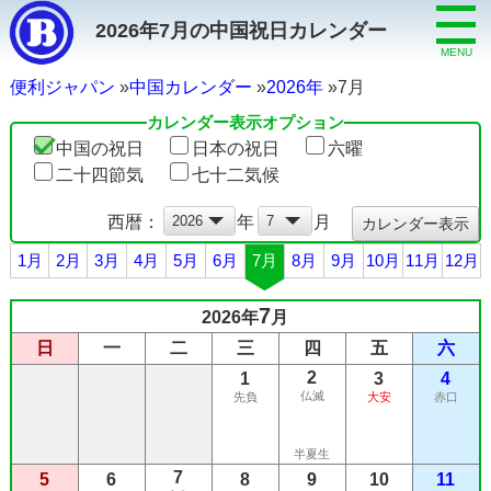
2026年7月の中国祝日カレンダー
MENU
便利ジャパン
中国カレンダー
2026年
7月
カレンダー表示オプション
中国の祝日
日本の祝日
六曜
二十四節気
七十二気候
西暦：
年
月
1月
2月
3月
4月
5月
6月
7月
8月
9月
10月
11月
12月
7
2026年
月
日
一
二
三
四
五
六
2
1
3
4
仏滅
先負
大安
赤口
半夏生
7
5
6
8
9
10
11