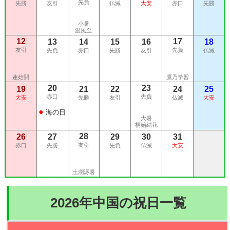
先負
先勝
友引
仏滅
大安
赤口
先勝
小暑
温風至
12
17
13
14
15
16
18
友引
先負
先負
赤口
先勝
友引
仏滅
蓮始開
鷹乃学習
20
23
19
21
22
24
25
赤口
先負
大安
先勝
友引
仏滅
大安
●
海の日
大暑
桐始結花
28
26
27
29
30
31
友引
赤口
先勝
先負
仏滅
大安
土潤溽暑
2026年中国の祝日一覧