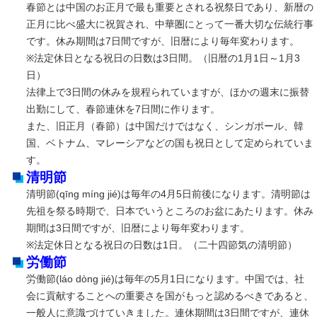
春節とは中国のお正月で最も重要とされる祝祭日であり、新暦の
正月に比べ盛大に祝賀され、中華圏にとって一番大切な伝統行事
です。休み期間は7日間ですが、旧暦により毎年変わります。
※法定休日となる祝日の日数は3日間。（旧暦の1月1日～1月3
日）
法律上で3日間の休みを規程られていますが、ほかの週末に振替
出勤にして、春節連休を7日間に作ります。
また、旧正月（春節）は中国だけではなく、シンガポール、韓
国、ベトナム、マレーシアなどの国も祝日として定められていま
す。
清明節
清明節(qīng míng jié)は毎年の4月5日前後になります。清明節は
先祖を祭る時期で、日本でいうところのお盆にあたります。休み
期間は3日間ですが、旧暦により毎年変わります。
※法定休日となる祝日の日数は1日。（二十四節気の清明節）
労働節
労働節(láo dònɡ jié)は毎年の5月1日になります。中国では、社
会に貢献することへの重要さを国がもっと認めるべきであると、
一般人に意識づけていきました。連休期間は3日間ですが、連休