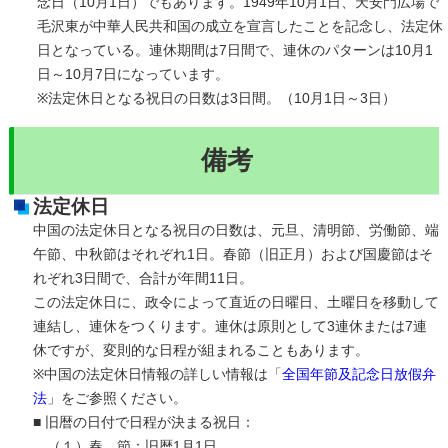
念日（10月1日）でもあります。1949年10月1日、天安門広場で
毛沢東が中華人民共和国の成立を宣言したことを記念し、法定休
日となっている。連休期間は7日間で、連休のパターンは10月1
日～10月7日になっています。
※法定休日となる祝日の日数は3日間。（10月1日～3日）
備考
法定休日
中国の法定休日となる祝日の日数は、元旦、清明節、労働節、端
午節、中秋節はそれぞれ1日。春節（旧正月）および国慶節はそ
れぞれ3日間で、合計が年間11日。
この法定休日に、政令によって直近の日曜日、土曜日を移動して
連結し、連休をつくります。連休は原則として3連休または7連
休ですが、変則的な日程が組まれることもあります。
※中国の法定休日情報の詳しい情報は「
全国年節及記念日放假弁
法
」をご参照ください。
■ 旧暦の日付で日程が決まる祝日：
（１）春 節：旧暦1月1日