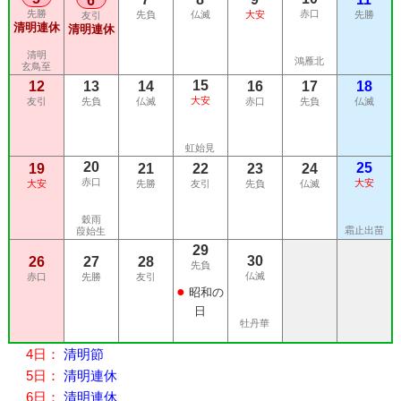
6
先勝
赤口
先負
仏滅
大安
先勝
友引
清明連休
清明連休
清明
鴻雁北
玄鳥至
15
12
13
14
16
17
18
大安
友引
先負
仏滅
赤口
先負
仏滅
虹始見
20
25
19
21
22
23
24
赤口
大安
大安
先勝
友引
先負
仏滅
穀雨
霜止出苗
葭始生
29
30
26
27
28
先負
仏滅
赤口
先勝
友引
●
昭和の
日
牡丹華
4日：
清明節
5日：
清明連休
6日：
清明連休