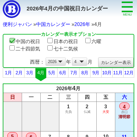
2026年4月の中国祝日カレンダー
MENU
便利ジャパン
中国カレンダー
2026年
4月
カレンダー表示オプション
中国の祝日
日本の祝日
六曜
二十四節気
七十二気候
西暦：
年
月
1月
2月
3月
4月
5月
6月
7月
8月
9月
10月
11月
12月
4
2026年
月
日
一
二
三
四
五
六
1
2
3
4
先負
仏滅
大安
赤口
清明節
5
10
7
8
9
11