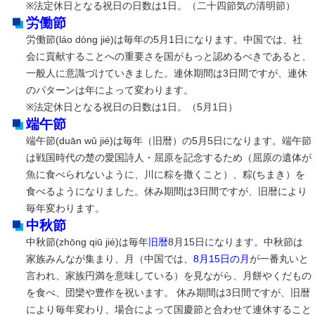
※法定休日となる祝日の日数は1日。（二十四節気の清明節）
労働節
労働節(láo dònɡ jié)は毎年の5月1日になります。中国では、社
会に貢献することへの重要さを国がもっと認めるべきであると、
一般人に意識づけていきました。連休期間は3日間ですが、連休
のパターンは年によって変わります。
※法定休日となる祝日の日数は1日。（5月1日）
端午節
端午節(duān wǔ jié)は毎年（旧暦）の5月5日になります。端午節
は戦国時代の楚の愛国詩人・屈原を記念するため（屈原の遺体が
魚に食べられないように、川に粽を撒くこと）、粽(ちまき）を
食べるようになりました。休み期間は3日間ですが、旧暦により
毎年変わります。
中秋節
中秋節(zhōng qiū jié)は毎年
旧暦
8月15日になります。中秋節は
家族みんなが集まり、月（中国では、
8月15日の月
が一番丸いと
言われ、家族円満を意味している）を見ながら、月餅やくだもの
を食べ、団欒や豊作を祝います。 休み期間は3日間ですが、旧暦
により毎年変わり、場合によって国慶節と合わせて連休すること