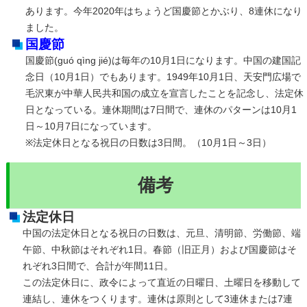
あります。今年2020年はちょうど国慶節とかぶり、8連休になり
ました。
国慶節
国慶節(guó qìng jié)は毎年の10月1日になります。中国の建国記
念日（10月1日）でもあります。1949年10月1日、天安門広場で
毛沢東が中華人民共和国の成立を宣言したことを記念し、法定休
日となっている。連休期間は7日間で、連休のパターンは10月1
日～10月7日になっています。
※法定休日となる祝日の日数は3日間。（10月1日～3日）
備考
法定休日
中国の法定休日となる祝日の日数は、元旦、清明節、労働節、端
午節、中秋節はそれぞれ1日。春節（旧正月）および国慶節はそ
れぞれ3日間で、合計が年間11日。
この法定休日に、政令によって直近の日曜日、土曜日を移動して
連結し、連休をつくります。連休は原則として3連休または7連