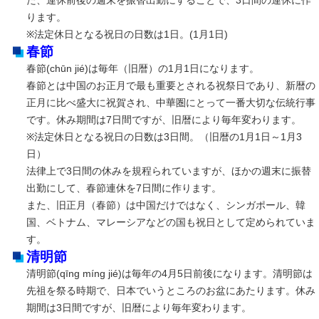
た、連休前後の週末を振替出勤にすることで、3日間の連休に作
ります。
※法定休日となる祝日の日数は1日。(1月1日)
春節
春節(chūn jié)は毎年（旧暦）の1月1日になります。
春節とは中国のお正月で最も重要とされる祝祭日であり、新暦の
正月に比べ盛大に祝賀され、中華圏にとって一番大切な伝統行事
です。休み期間は7日間ですが、旧暦により毎年変わります。
※法定休日となる祝日の日数は3日間。（旧暦の1月1日～1月3
日）
法律上で3日間の休みを規程られていますが、ほかの週末に振替
出勤にして、春節連休を7日間に作ります。
また、旧正月（春節）は中国だけではなく、シンガポール、韓
国、ベトナム、マレーシアなどの国も祝日として定められていま
す。
清明節
清明節(qīng míng jié)は毎年の4月5日前後になります。清明節は
先祖を祭る時期で、日本でいうところのお盆にあたります。休み
期間は3日間ですが、旧暦により毎年変わります。