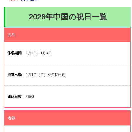
2026年中国の祝日一覧
祝
元旦
日
名
1月1日～1月3日
休
暇
1月4日（日）が振替出勤
期
間
3連休
振
替
出
春節
勤